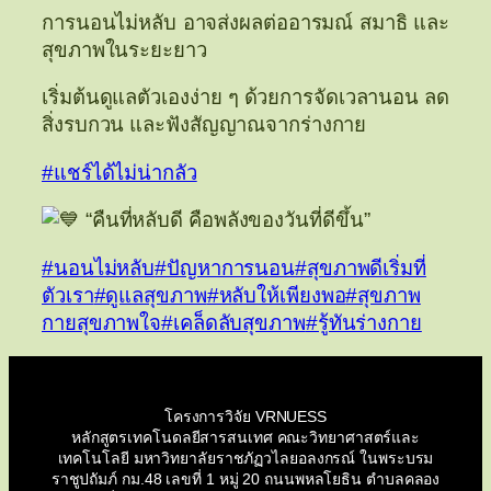
การนอนไม่หลับ อาจส่งผลต่ออารมณ์ สมาธิ และ
สุขภาพในระยะยาว
เริ่มต้นดูแลตัวเองง่าย ๆ ด้วยการจัดเวลานอน ลด
สิ่งรบกวน และฟังสัญญาณจากร่างกาย
#แชร์ได้ไม่น่ากลัว
“คืนที่หลับดี คือพลังของวันที่ดีขึ้น”
#นอนไม่หลับ
#ปัญหาการนอน
#สุขภาพดีเริ่มที่
ตัวเรา
#ดูแลสุขภาพ
#หลับให้เพียงพอ
#สุขภาพ
กายสุขภาพใจ
#เคล็ดลับสุขภาพ
#รู้ทันร่างกาย
โครงการวิจัย VRNUESS
หลักสูตรเทคโนดลยีสารสนเทศ คณะวิทยาศาสตร์และ
เทคโนโลยี มหาวิทยาลัยราชภัฏวไลยอลงกรณ์ ในพระบรม
ราชูปถัมภ์ กม.48 เลขที่ 1 หมู่ 20 ถนนพหลโยธิน ตำบลคลอง